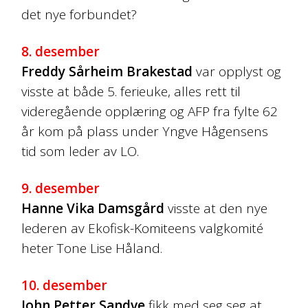
det nye forbundet?
8. desember
Freddy Sårheim Brakestad
var opplyst og
visste at både 5. ferieuke, alles rett til
videregående opplæring og AFP fra fylte 62
år kom på plass under Yngve Hågensens
tid som leder av LO.
9. desember
Hanne Vika Damsgård
visste at den nye
lederen av Ekofisk-Komiteens valgkomité
heter Tone Lise Håland.
10. desember
John Petter Sandve
fikk med seg seg at