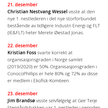
21. desember
Christian Nestvang Wessel
visste at den
nye 1. nestlederen i det nye storforbundet
bestående av tidligere Industri Energi og FLT
(IE&FLT) heter Merete Øiestad Jonas.
22. desember
Kristian Foss
svarte korrekt at
organisasjonsgraden i Norge samlet
(2019/2020) er 50%. Organisasjonsgraden i
ConocoPhillips er hele 80% og 72% av disse
er medlem i Ekofisk-Komiteen.
23. desember
Jim Brandsø
visste selvfølgelig at Geir Terje
Stengårdsbakken var 1. nestleder i perioden