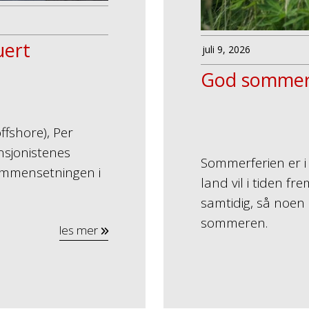
uert
juli 9, 2026
God somme
ffshore), Per
nsjonistenes
Sommerferien er i g
sammensetningen i
land vil i tiden fre
samtidig, så noen 
sommeren.
les mer