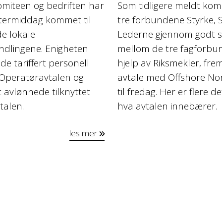
omiteen og bedriften har
Som tidligere meldt kom
ttermiddag kommet til
tre forbundene Styrke, 
de lokale
Lederne gjennom godt 
andlingene. Enigheten
mellom de tre fagforbu
de tariffert personell
hjelp av Riksmekler, frem
t Operatøravtalen og
avtale med Offshore No
t avlønnede tilknyttet
til fredag. Her er flere d
talen.
hva avtalen innebærer.
les mer