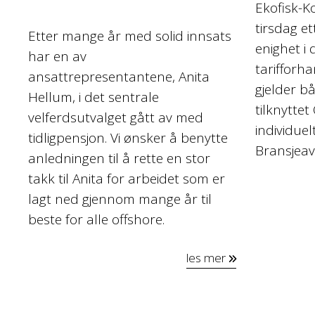
Ekofisk-K
tirsdag e
Etter mange år med solid innsats
enighet i 
har en av
tarifforh
ansattrepresentantene, Anita
gjelder bå
Hellum, i det sentrale
tilknytte
velferdsutvalget gått av med
individuel
tidligpensjon. Vi ønsker å benytte
Bransjeav
anledningen til å rette en stor
takk til Anita for arbeidet som er
lagt ned gjennom mange år til
beste for alle offshore.
les mer