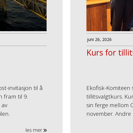
juni 26, 2026
Kurs for till
t-invitasjon til å
Ekofisk-Komiteen s
fram til 9.
tillitsvalgtkurs. K
 av
sin ferge mellom Os
len.
november. Andre k
les mer