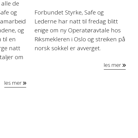
 alle de
Forbundet Styrke, Safe og
Safe og
Lederne har natt til fredag blitt
samarbeid
enige om ny Operatøravtale hos
ndene, og
Riksmekleren i Oslo og streiken på
 til en
norsk sokkel er avverget.
rge natt
etaljer om
les mer
les mer