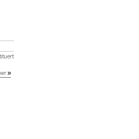
ituert
mer