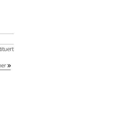
ituert
mer