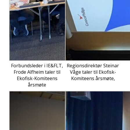
Forbundsleder i IE&FLT,
Regionsdirektør Steinar
Frode Alfheim taler til
Våge taler til Ekofisk-
Ekofisk-Komiteens
Komiteens årsmøte,
årsmøte