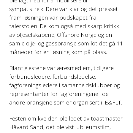
ble lagt ned for å mobilisere til
sympatistreik. Dere var klar og det presset
fram løsningen var budskapet fra
talerstolen. De kom også med skarp kritikk
av oljeselskapene, Offshore Norge og en
samle olje- og gassbransje som lot det gå 11
måneder før en løsning kom på plass.
Blant gjestene var æresmedlem, tidligere
forbundsledere, forbundsledelse,
fagforeningsledere i samarbeidsklubber og
representanter for fagforeningene i de
andre bransjene som er organisert i IE&FLT.
Festen om kvelden ble ledet av toastmaster
Håvard Sand, det ble vist jubileumsfilm,