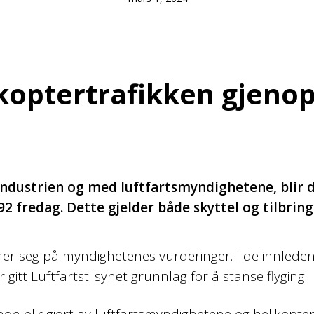
koptertrafikken gjeno
jeindustrien og med luftfartsmyndighetene, blir
92 fredag. Dette gjelder både skyttel og tilbring
rer seg på myndighetenes vurderinger. I de innlede
tt Luftfartstilsynet grunnlag for å stanse flyging.
nde blir gjort av luftfartsmyndighetene og helikopte