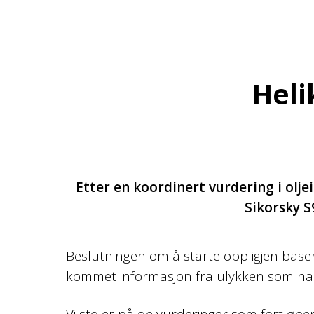
Heli
Etter en koordinert vurdering i ol
Sikorsky S
Beslutningen om å starte opp igjen base
kommet informasjon fra ulykken som har gi
Vi stoler på de vurderinger som fortløpe