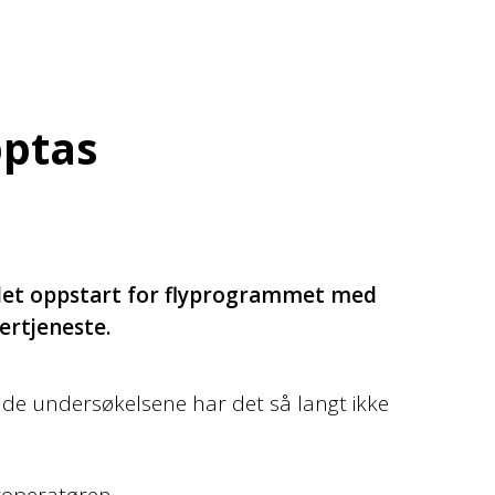
pptas
 det oppstart for flyprogrammet med
ertjeneste.
nde undersøkelsene har det så langt ikke
roperatøren.