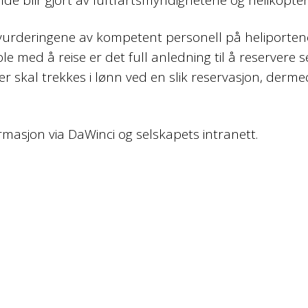
tsvurderingene av kompetent personell på heliportene
ble med å reise er det full anledning til å reservere 
kal trekkes i lønn ved en slik reservasjon, dermed vi
ormasjon via DaWinci og selskapets intranett.