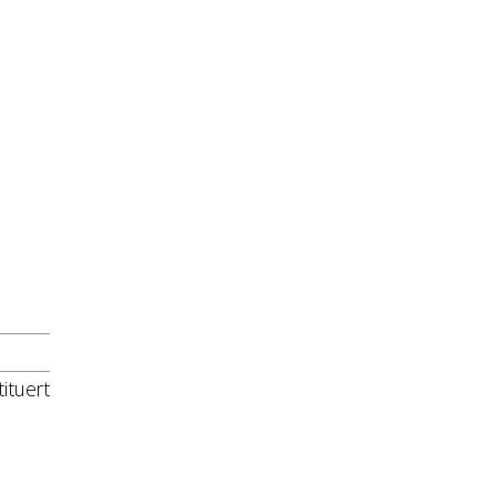
ituert
mer