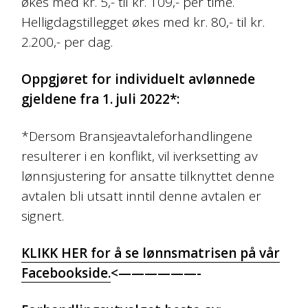
økes med kr. 5,- til kr. 109,- per time.
Helligdagstillegget økes med kr. 80,- til kr.
2.200,- per dag.
Oppgjøret for individuelt avlønnede
gjeldene fra 1. juli 2022*:
*Dersom Bransjeavtaleforhandlingene
resulterer i en konflikt, vil iverksetting av
lønnsjustering for ansatte tilknyttet denne
avtalen bli utsatt inntil denne avtalen er
signert.
KLIKK HER for å se lønnsmatrisen på vår
Facebookside.
<——————-