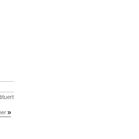
ituert
mer