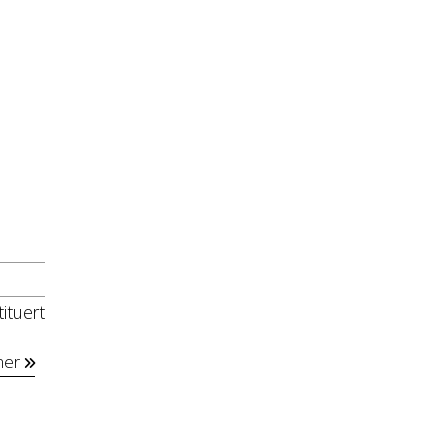
ituert
mer