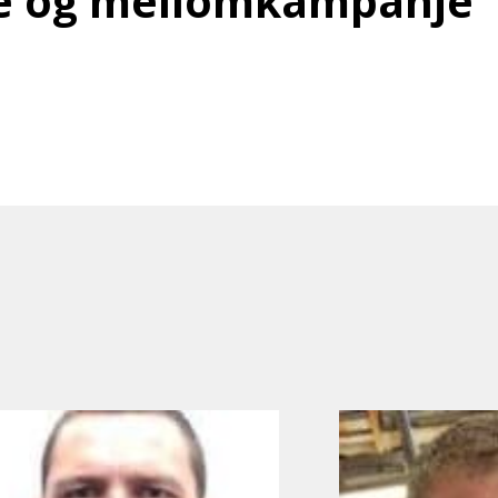
je og mellomkampanje