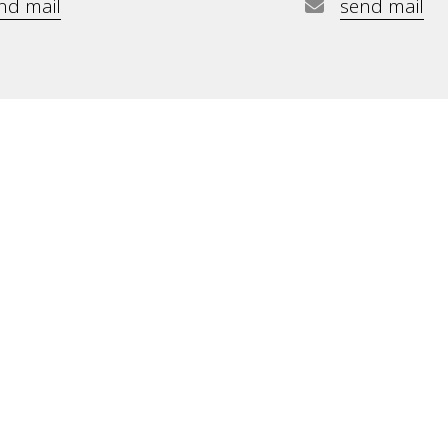
nd mail
send mail